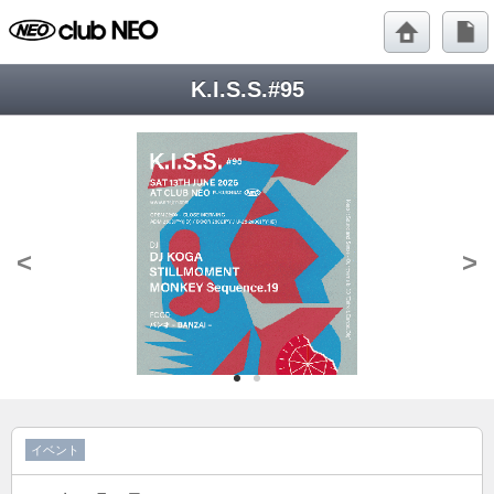
K.I.S.S.#95
<
>
イベント