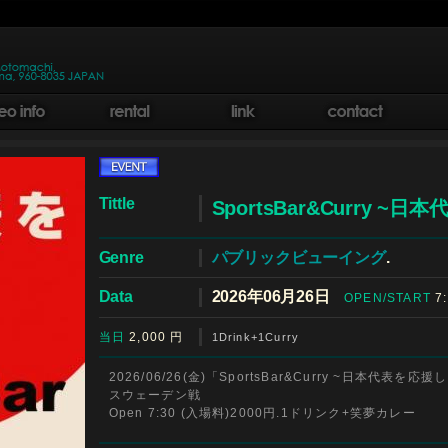
Tittle
SportsBar&Curry ~
Genre
パブリックビューイング
.
Data
2026年06月26日
OPEN/START
7:
当日
2,000
円
1Drink+1Curry
2026/06/26(金)「SportsBar&Curry ~日本代表を応
スウェーデン戦
Open 7:30 (入場料)2000円.1ドリンク+笑夢カレー