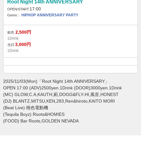
Root Night 14th ANNIVERSARY
17:00
OPEN/START:
HIPHOP
ANNIVERSARY PARTY
Genre：
2,500
円
前売
1Drink
3,000
円
当日
1Drink
2025/11/03(Mon)「Root Night 14th ANNIVERSARY」
OPEN 17:00 (ADV)2500yen.1Drink (DOOR)3000yen.1Drink
(MC) GLOW,C.A,KAUTH,薊,DOGG&FLY-HI,風音,HONEST
(DJ) BLANTZ,MITSU,KEN,283,Ren&hiroto,KAITO MORI
(Beat Live) 桃色電動機
(Tequila Boyz) Roots&HOMIES
(FOOD) Bar Roots,GOLDEN NEVADA