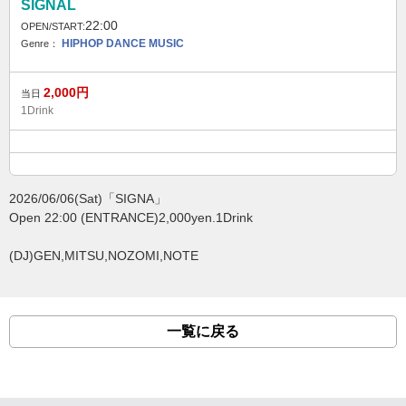
SIGNAL
22:00
OPEN/START:
HIPHOP
DANCE MUSIC
Genre：
2,000
円
当日
1Drink
2026/06/06(Sat)「SIGNA」
Open 22:00 (ENTRANCE)2,000yen.1Drink
(DJ)GEN,MITSU,NOZOMI,NOTE
一覧に戻る